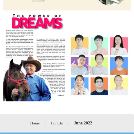
/
/
Home
Tạp Chí
June.2022