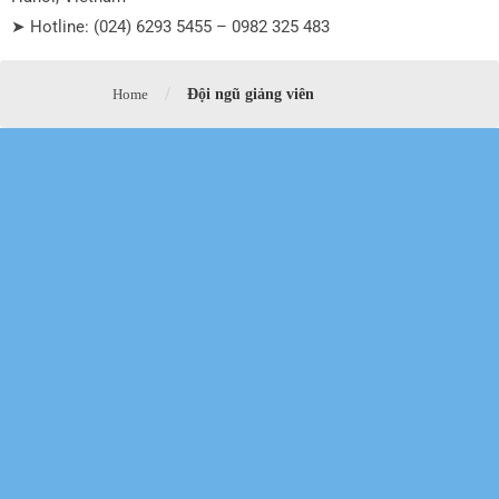
➤ Hotline: (024) 6293 5455 – 0982 325 483
/
Home
Đội ngũ giảng viên