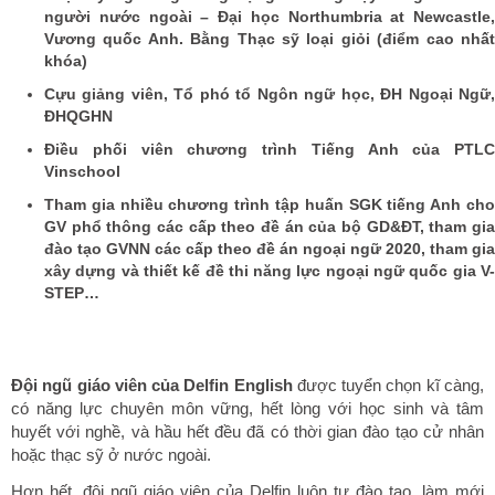
người nước ngoài – Đại học Northumbria at Newcastle,
Vương quốc Anh. Bằng Thạc sỹ loại giỏi (điểm cao nhất
khóa)
Cựu giảng viên, Tổ phó tổ Ngôn ngữ học, ĐH Ngoại Ngữ,
ĐHQGHN
Điều phối viên chương trình Tiếng Anh của PTLC
Vinschool
Tham gia nhiều chương trình tập huấn SGK tiếng Anh cho
GV phổ thông các cấp theo đề án của bộ GD&ĐT, tham gia
đào tạo GVNN các cấp theo đề án ngoại ngữ 2020, tham gia
xây dựng và thiết kế đề thi năng lực ngoại ngữ quốc gia V-
STEP…
Đội ngũ giáo viên của Delfin English
được tuyển chọn kĩ càng,
có năng lực chuyên môn vững, hết lòng với học sinh và tâm
huyết với nghề, và hầu hết đều đã có thời gian đào tạo cử nhân
hoặc thạc sỹ ở nước ngoài.
Hơn hết, đội ngũ giáo viên của Delfin luôn tự đào tạo, làm mới