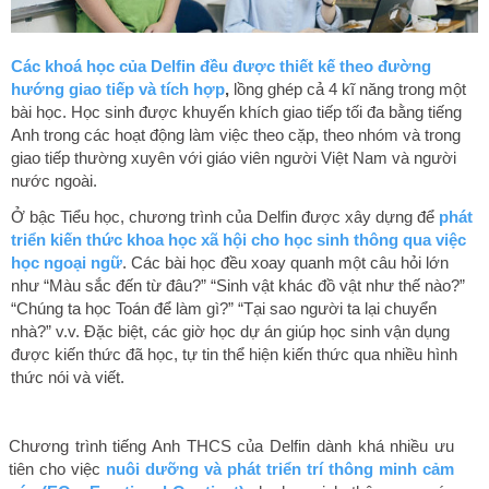
Các khoá học của Delfin đều được thiết kế theo đường
hướng giao tiếp và tích hợp
,
lồng ghép cả 4 kĩ năng trong một
bài học. Học sinh được khuyến khích giao tiếp tối đa bằng tiếng
Anh trong các hoạt động làm việc theo cặp, theo nhóm và trong
giao tiếp thường xuyên với giáo viên người Việt Nam và người
nước ngoài.
Ở bậc Tiểu học, chương trình của Delfin được xây dựng để
phát
triển kiến thức khoa học xã hội cho học sinh thông qua việc
học ngoại ngữ
. Các bài học đều xoay quanh một câu hỏi lớn
như “Màu sắc đến từ đâu?” “Sinh vật khác đồ vật như thế nào?”
“Chúng ta học Toán để làm gì?” “Tại sao người ta lại chuyển
nhà?” v.v. Đặc biệt, các giờ học dự án giúp học sinh vận dụng
được kiến thức đã học, tự tin thể hiện kiến thức qua nhiều hình
thức nói và viết.
Chương trình tiếng Anh THCS của Delfin dành khá nhiều ưu
tiên cho việc
nuôi dưỡng và phát triển trí thông minh cảm