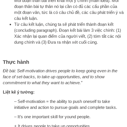
Mỗi đoạn thân bài triển khai một ý chính (main idea). Mỗi
đoạn thân bài tự thân nó lại cần có đủ các cấu phần của
một đoạn văn, tức là có câu chủ đề, các câu phát triển ý và
câu kết luận.
Từ câu kết luận, chúng ta sẽ phát triển thành đoạn kết
(concluding paragraph). Đoạn kết bài làm 3 việc chính: (1)
Xác nhận lại quan điểm của người viết, (2) tóm tắt các nội
dung chính và (3) Đưa ra nhận xét cuối cùng.
Thực hành
Đề bài: Self-motivation drives people to keep going even in the
face of set-backs, to take up opportunities, and to show
commitment to what they want to achieve.”
Liệt kê ý tưởng:
– Self-motivation = the ability to push oneself to take
initiative and action to pursue goals and complete tasks.
– It’s one important skill for yound people.
+ It drives people to take up opportunities.