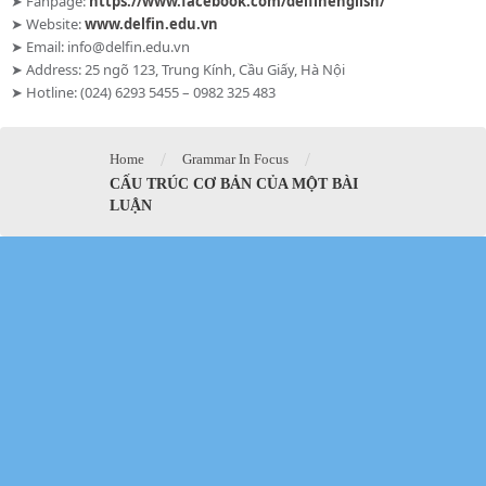
➤ Fanpage:
https://www.facebook.com/delfinenglish/
➤ Website:
www.delfin.edu.vn
➤ Email: info@delfin.edu.vn
➤ Address: 25 ngõ 123, Trung Kính, Cầu Giấy, Hà Nội
➤ Hotline: (024) 6293 5455 – 0982 325 483
/
/
Home
Grammar In Focus
CẤU TRÚC CƠ BẢN CỦA MỘT BÀI
LUẬN