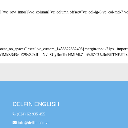
][/vc_row_inner][/vc_column][vc_column offset=”vc_col-lg-6 vc_col-md-7 v
ntent_no_spaces” css=”.vc_custom_1453822862403{margin-top: -21px !impor
MkYlMkZ3d3cuZ29vZ2xlLmNvbSUyRm1hcHMlMkZlbWJlZCUzRnBiJTN
DELFIN ENGLISH
(024) 62 935 455
info@delfin.edu.vn