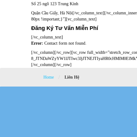
Số 25 ngõ 123 Trung Kính
Quận Cầu Giấy, Hà Nội[/vc_column_text][/vc_column_inner
80px !important;}”][vc_column_text]
Đăng Ký Tư Vấn Miễn Phí
[/vc_column_text]
Error:
Contact form not found.
[/vc_column][/vc_row][vc_row full_width=”stretch_row_co
8_JTNDaWZyYW1lJTIwc3JjJTNEJTIyaHR0cHMlM0El
[/vc_column][/vc_row]
/
Home
Liên Hệ