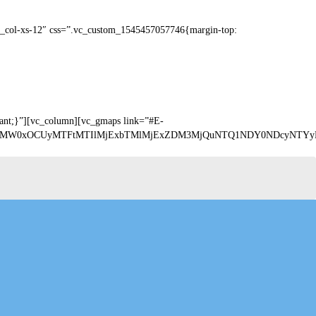
c_col-xs-12″ css=”.vc_custom_1545457057746{margin-top:
tant;}”][vc_column][vc_gmaps link=”#E-
EJTIxMW0xOCUyMTFtMTIlMjExbTMlMjExZDM3MjQuNTQ1NDY0NDcyNT