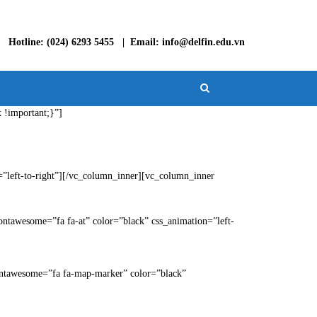
Hotline: (024) 6293 5455 | Email: info@delfin.edu.vn
 !important;}”]
”left-to-right”][/vc_column_inner][vc_column_inner
ntawesome=”fa fa-at” color=”black” css_animation=”left-
ontawesome=”fa fa-map-marker” color=”black”