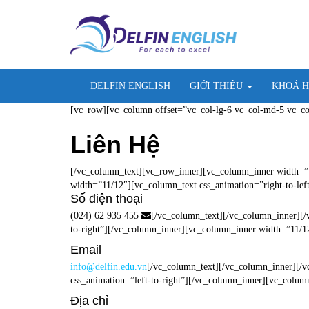
Skip
OSE
to
U
content
DELFIN ENGLISH
GIỚI THIỆU
KHOÁ 
[vc_row][vc_column offset=”vc_col-lg-6 vc_col-md-5 vc_co
Liên Hệ
[/vc_column_text][vc_row_inner][vc_column_inner width=”1
width=”11/12″][vc_column_text css_animation=”right-to-lef
Số điện thoại
(024) 62 935 455
[/vc_column_text][/vc_column_inner][/
to-right”][/vc_column_inner][vc_column_inner width=”11/12
Email
info@delfin.edu.vn
[/vc_column_text][/vc_column_inner][/
css_animation=”left-to-right”][/vc_column_inner][vc_colum
Địa chỉ