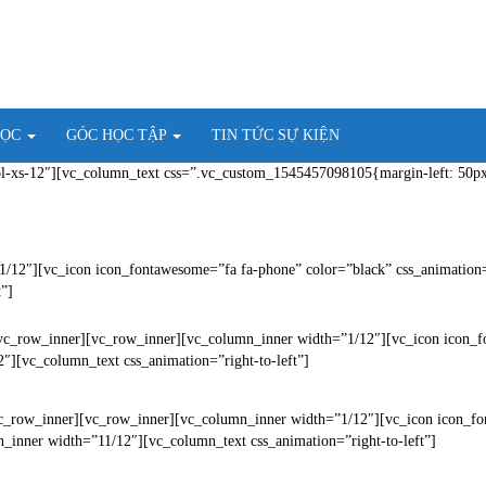
HỌC
GÓC HỌC TẬP
TIN TỨC SỰ KIỆN
l-xs-12″][vc_column_text css=”.vc_custom_1545457098105{margin-left: 50px
/12″][vc_icon icon_fontawesome=”fa fa-phone” color=”black” css_animation=
t”]
vc_row_inner][vc_row_inner][vc_column_inner width=”1/12″][vc_icon icon_fo
″][vc_column_text css_animation=”right-to-left”]
vc_row_inner][vc_row_inner][vc_column_inner width=”1/12″][vc_icon icon_f
n_inner width=”11/12″][vc_column_text css_animation=”right-to-left”]