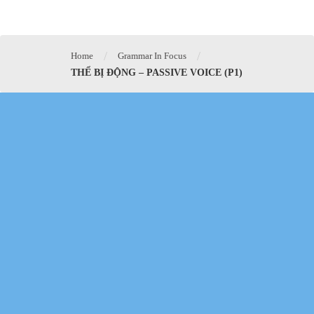
/
/
Home
Grammar In Focus
THỂ BỊ ĐỘNG – PASSIVE VOICE (P1)