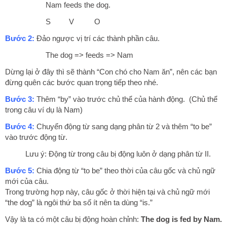
Nam feeds the dog.
S V O
Bước 2:
Đảo ngược vị trí các thành phần câu.
The dog => feeds => Nam
Dừng lại ở đây thì sẽ thành “Con chó cho Nam ăn”, nên các bạn
đừng quên các bước quan trọng tiếp theo nhé.
Bước 3:
Thêm “by” vào trước chủ thể của hành động. (Chủ thể
trong câu ví dụ là Nam)
Bước 4:
Chuyển động từ sang dạng phân từ 2 và thêm “to be”
vào trước động từ.
Lưu ý: Động từ trong câu bị động luôn ở dạng phân từ II.
Bước 5:
Chia động từ “to be” theo thời của câu gốc và chủ ngữ
mới của câu.
Trong trường hợp này, câu gốc ở thời hiện tại và chủ ngữ mới
“the dog” là ngôi thứ ba số ít nên ta dùng “is.”
Vậy là ta có một câu bị động hoàn chỉnh:
The dog is fed by Nam.