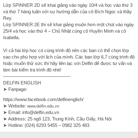
Lớp SPINNER 2D sẽ khai giảng vào ngày 10/4 và học vào thứ 3
và thứ 7 hàng tuần với sự hướng dẫn của cô Bích Ngọc và thầy
Rey.
Lớp SPINNER 2E thì sẽ khai giảng muộn hơn một chút vào ngày
25/4 và học vào thứ 4 – Chủ Nhật cùng cô Huyền Minh và cô
Isabella.
Vì cả hai lớp học có cùng trình độ nên các bạn có thể chọn lớp
sao cho phù hợp với lịch của mình. Các bạn lớp 6,7 cùng trình độ
hoặc muốn thử sức thì hãy liên lạc với Delfin để được tư vấn và
làm bài kiểm tra trình độ nhé!
——————————————–
DELFIN ENGLISH
➤ Fanpage:
https://www.facebook.com/delfinenglish/
➤ Website:
www.delfin.edu.vn
➤ Email: info@delfin.edu.vn
➤ Address: 25 ngõ 123, Trung Kính, Cầu Giấy, Hà Nội
➤ Hotline: (024) 6293 5455 – 0982 325 483