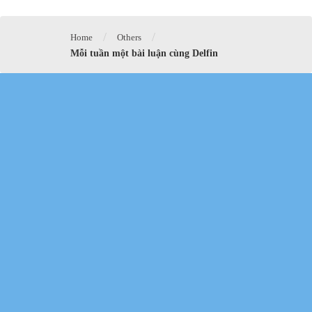
/
/
Home
Others
Mỗi tuần một bài luận cùng Delfin