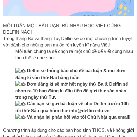
MỖI TUẦN MỘT BÀI LUẬN: RỦ NHAU HỌC VIẾT CÙNG
DELFIN NÀO!
Trong tháng Ba và tháng Tư, Delfin sẽ có một chương trình tuyệt
vời dành cho những bạn muốn rèn luyện kĩ năng Viết!
Mỗi tuần chúng ta sẽ chọn ra một chủ đề để viết cùng nhau
theo thể lệ như sau:
Delfin sẽ thông báo chủ đề bài luận & mở đơn
đăng kí vào thứ Hai hàng tuần.
Đơn đăng kí sẽ mở hết ngày thứ Ba & Delfin sẽ
chọn ra 10 bạn đăng kí đầu tiên để gửi thư xác nhận
trong ngày thứ Tư.
Các bạn sẽ gửi bài luận về cho Delfin trước 10h
tối thứ Sáu qua hòm thư info@delfin.edu.vn
Và nhận lại phản hồi vào tối Chủ Nhật qua email!
Chương trình áp dụng cho các bạn học sinh THCS, và không giới
hạn phải là học sinh của Delfin mới có thể tham gia! Còn chần