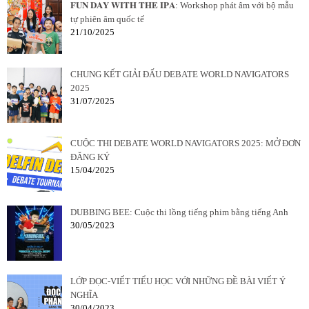
𝐅𝐔𝐍 𝐃𝐀𝐘 𝐖𝐈𝐓𝐇 𝐓𝐇𝐄 𝐈𝐏𝐀: Workshop phát âm với bộ mẫu
tự phiên âm quốc tế
21/10/2025
CHUNG KẾT GIẢI ĐẤU DEBATE WORLD NAVIGATORS
2025
31/07/2025
CUỘC THI DEBATE WORLD NAVIGATORS 2025: MỞ ĐƠN
ĐĂNG KÝ
15/04/2025
DUBBING BEE: Cuộc thi lồng tiếng phim bằng tiếng Anh
30/05/2023
LỚP ĐỌC-VIẾT TIỂU HỌC VỚI NHỮNG ĐỀ BÀI VIẾT Ý
NGHĨA
30/04/2023