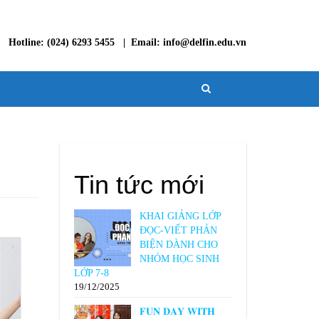
Hotline: (024) 6293 5455 | Email: info@delfin.edu.vn
Tin tức mới
KHAI GIẢNG LỚP
ĐỌC-VIẾT PHẢN
BIỆN DÀNH CHO
NHÓM HỌC SINH
LỚP 7-8
19/12/2025
𝐅𝐔𝐍 𝐃𝐀𝐘 𝐖𝐈𝐓𝐇