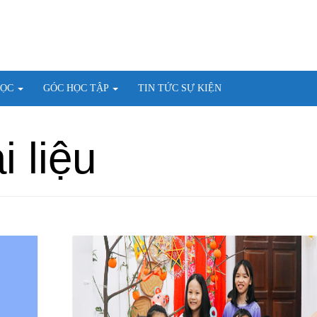
HỌC
GÓC HỌC TẬP
TIN TỨC SỰ KIỆN
i liệu