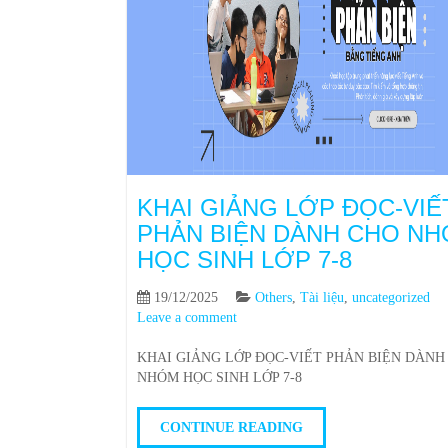
KHAI GIẢNG LỚP ĐỌC-VIẾ
PHẢN BIỆN DÀNH CHO N
HỌC SINH LỚP 7-8
19/12/2025
Others
,
Tài liệu
,
uncategorized
Leave a comment
KHAI GIẢNG LỚP ĐỌC-VIẾT PHẢN BIỆN DÀNH
NHÓM HỌC SINH LỚP 7-8
CONTINUE READING