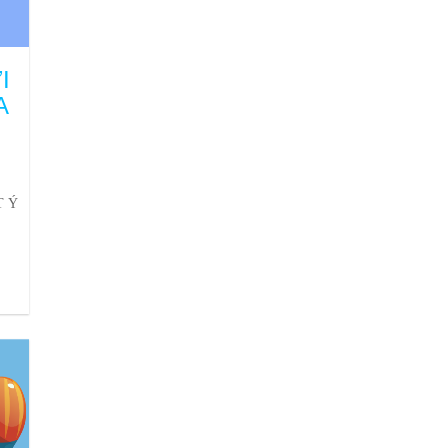
I
A
T Ý