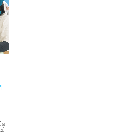
M
IỂM
RẺ