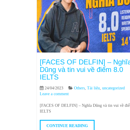
[FACES OF DELFIN] – Nghĩ
Dũng và tin vui về điểm 8.0
IELTS
24/04/2023
Others
,
Tài liệu
,
uncategorized
Leave a comment
[FACES OF DELFIN] – Nghĩa Dũng và tin vui về điể
IELTS
CONTINUE READING