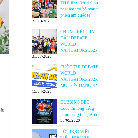
𝐓𝐇𝐄 𝐈𝐏𝐀: Workshop
phát âm với bộ mẫu tự
phiên âm quốc tế
21/10/2025
CHUNG KẾT GIẢI
ĐẤU DEBATE
WORLD
NAVIGATORS 2025
31/07/2025
CUỘC THI DEBATE
WORLD
NAVIGATORS 2025:
MỞ ĐƠN ĐĂNG KÝ
15/04/2025
DUBBING BEE:
Cuộc thi lồng tiếng
mẫu
phim bằng tiếng Anh
30/05/2023
LỚP ĐỌC-VIẾT
TIỂU HỌC VỚI