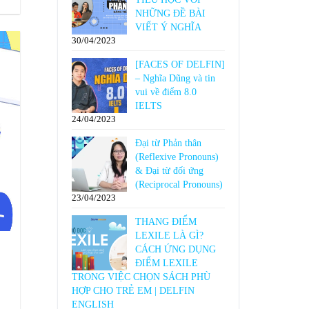
NHỮNG ĐỀ BÀI
VIẾT Ý NGHĨA
30/04/2023
[FACES OF DELFIN]
– Nghĩa Dũng và tin
vui về điểm 8.0
IELTS
24/04/2023
Đại từ Phản thân
(Reflexive Pronouns)
& Đại từ đối ứng
(Reciprocal Pronouns)
23/04/2023
THANG ĐIỂM
LEXILE LÀ GÌ?
CÁCH ỨNG DỤNG
ĐIỂM LEXILE
TRONG VIỆC CHỌN SÁCH PHÙ
HỢP CHO TRẺ EM | DELFIN
ENGLISH