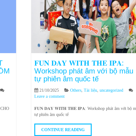
T
𝐅𝐔𝐍 𝐃𝐀𝐘 𝐖𝐈𝐓𝐇 𝐓𝐇𝐄 𝐈𝐏𝐀:
HÓM
Workshop phát âm với bộ mẫu
tự phiên âm quốc tế
21/10/2025
Others
,
Tài liệu
,
uncategorized
Leave a comment
 CHO
𝐅𝐔𝐍 𝐃𝐀𝐘 𝐖𝐈𝐓𝐇 𝐓𝐇𝐄 𝐈𝐏𝐀: Workshop phát âm với bộ 
tự phiên âm quốc tế
CONTINUE READING