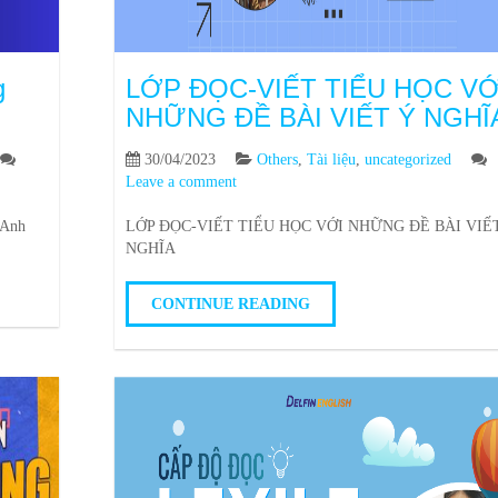
g
LỚP ĐỌC-VIẾT TIỂU HỌC VỚ
NHỮNG ĐỀ BÀI VIẾT Ý NGHĨ
30/04/2023
Others
,
Tài liệu
,
uncategorized
Leave a comment
 Anh
LỚP ĐỌC-VIẾT TIỂU HỌC VỚI NHỮNG ĐỀ BÀI VIẾ
NGHĨA
CONTINUE READING