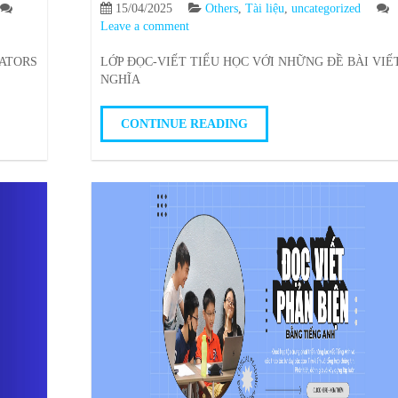
15/04/2025
Others
,
Tài liệu
,
uncategorized
Leave a comment
ATORS
LỚP ĐỌC-VIẾT TIỂU HỌC VỚI NHỮNG ĐỀ BÀI VIẾ
NGHĨA
CONTINUE READING