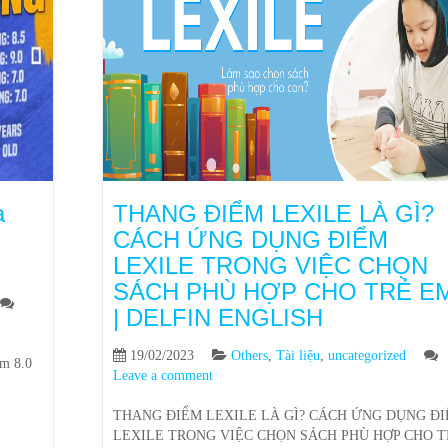
a
THANG ĐIỂM LEXILE LÀ GÌ?
CÁCH ỨNG DỤNG ĐIỂM
LEXILE TRONG VIỆC CHỌN
SÁCH PHÙ HỢP CHO TRẺ E
| DELFIN ENGLISH
19/02/2023
Others
,
Tài liệu
,
uncategorized
m 8.0
Leave a comment
THANG ĐIỂM LEXILE LÀ GÌ? CÁCH ỨNG DỤNG Đ
LEXILE TRONG VIỆC CHỌN SÁCH PHÙ HỢP CHO T