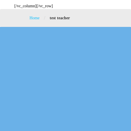
[/vc_column][/vc_row]
/
Home
test teacher