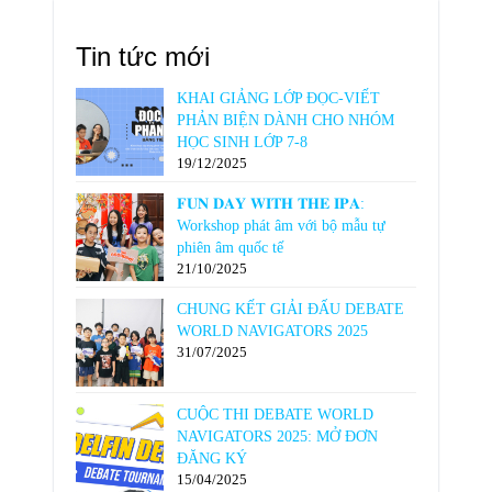
Tin tức mới
KHAI GIẢNG LỚP ĐỌC-VIẾT
PHẢN BIỆN DÀNH CHO NHÓM
HỌC SINH LỚP 7-8
19/12/2025
𝐅𝐔𝐍 𝐃𝐀𝐘 𝐖𝐈𝐓𝐇 𝐓𝐇𝐄 𝐈𝐏𝐀:
Workshop phát âm với bộ mẫu tự
phiên âm quốc tế
21/10/2025
CHUNG KẾT GIẢI ĐẤU DEBATE
WORLD NAVIGATORS 2025
31/07/2025
CUỘC THI DEBATE WORLD
NAVIGATORS 2025: MỞ ĐƠN
ĐĂNG KÝ
15/04/2025