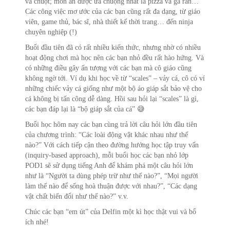
và chuột; món ăn được ưa chuộng nhất là pizza và gà rán…
Các công việc mơ ước của các bạn cũng rất đa dạng, từ giáo
viên, game thủ, bác sĩ, nhà thiết kế thời trang… đến ninja
chuyên nghiệp (!)
Buổi đầu tiên đã có rất nhiều kiến thức, nhưng nhờ có nhiều
hoạt động chơi mà học nên các bạn nhỏ đều rất hào hứng. Và
có những điều gây ấn tượng với các bạn mà cô giáo cũng
không ngờ tới. Ví dụ khi học về từ “scales” – vảy cá, cô có ví
những chiếc vảy cá giống như một bộ áo giáp sắt bảo vệ cho
cá không bị tấn công dễ dàng. Hồi sau hỏi lại “scales” là gì,
các bạn đáp lại là “bộ giáp sắt của cá” 😅
Buổi học hôm nay các bạn cùng trả lời câu hỏi lớn đầu tiên
của chương trình: “Các loài động vật khác nhau như thế
nào?” Với cách tiếp cận theo đường hướng học tập truy vấn
(inquiry-based approach), mỗi buổi học các bạn nhỏ lớp
POD1 sẽ sử dụng tiếng Anh để khám phá một câu hỏi lớn
như là “Người ta dùng phép trừ như thế nào?”, “Mọi người
làm thế nào để sống hoà thuận được với nhau?”, “Các dạng
vật chất biến đổi như thế nào?” v.v.
Chúc các bạn “em út” của Delfin một kì học thật vui và bổ
ích nhé!