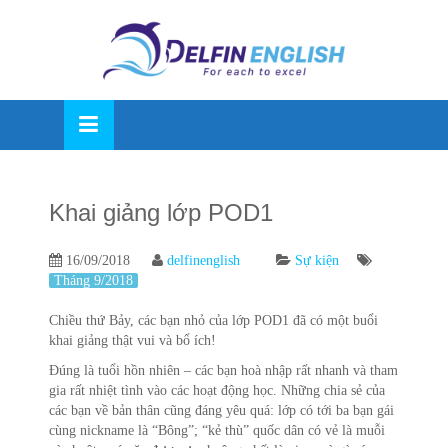
Skip
OSE
to
U
content
Khai giảng lớp POD1
16/09/2018
delfinenglish
Sự kiện
Tháng 9/2018
Chiều thứ Bảy, các bạn nhỏ của lớp POD1 đã có một buổi
khai giảng thật vui và bổ ích!
Đúng là tuổi hồn nhiên – các bạn hoà nhập rất nhanh và tham
gia rất nhiệt tình vào các hoạt động học. Những chia sẻ của
các bạn về bản thân cũng đáng yêu quá: lớp có tới ba bạn gái
cùng nickname là “Bông”; “kẻ thù” quốc dân có vẻ là muỗi