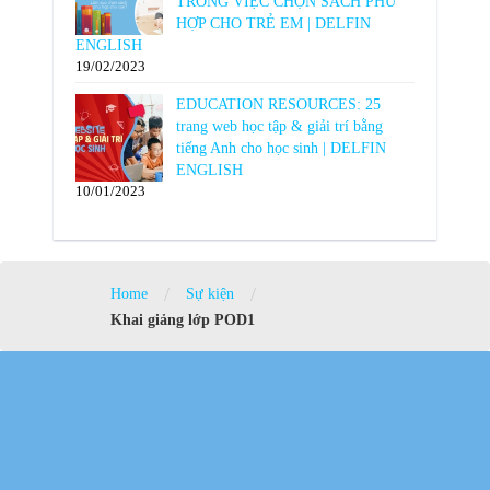
TRONG VIỆC CHỌN SÁCH PHÙ
HỢP CHO TRẺ EM | DELFIN
ENGLISH
19/02/2023
EDUCATION RESOURCES: 25
trang web học tập & giải trí bằng
tiếng Anh cho học sinh | DELFIN
ENGLISH
10/01/2023
/
/
Home
Sự kiện
Khai giảng lớp POD1