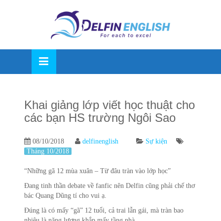
Skip
OSE
to
U
content
Khai giảng lớp viết học thuật cho
các bạn HS trường Ngôi Sao
08/10/2018
delfinenglish
Sự kiện
Tháng 10/2018
“Những gã 12 mùa xuân – Từ đâu tràn vào lớp học”
Đang tinh thần debate về fanfic nên Delfin cũng phải chế thơ
bác Quang Dũng tí cho vui ạ.
Đúng là có mấy “gã” 12 tuổi, cả trai lẫn gái, mà tràn bao
nhiêu là năng lượng khắp mấy tầng nhà.