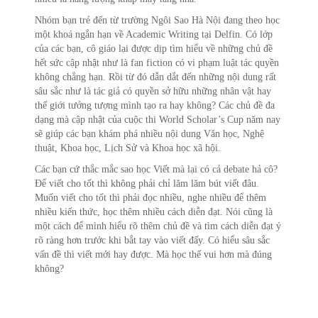
Nhóm bạn trẻ đến từ trường Ngôi Sao Hà Nội đang theo học
một khoá ngắn hạn về Academic Writing tại Delfin. Có lớp
của các bạn, cô giáo lại được dịp tìm hiểu về những chủ đề
hết sức cập nhật như là fan fiction có vi phạm luật tác quyền
không chẳng hạn. Rồi từ đó dẫn dắt đến những nội dung rất
sâu sắc như là tác giả có quyền sở hữu những nhân vật hay
thế giới tưởng tượng mình tạo ra hay không? Các chủ đề đa
dạng mà cập nhật của cuộc thi World Scholar’s Cup năm nay
sẽ giúp các bạn khám phá nhiều nội dung Văn học, Nghệ
thuật, Khoa học, Lịch Sử và Khoa học xã hội.
Các bạn cứ thắc mắc sao học Viết mà lại có cả debate hả cô?
Để viết cho tốt thì không phải chỉ lăm lăm bút viết đâu.
Muốn viết cho tốt thì phải đọc nhiều, nghe nhiều để thêm
nhiều kiến thức, học thêm nhiều cách diễn đạt. Nói cũng là
một cách để mình hiểu rõ thêm chủ đề và tìm cách diễn đạt ý
rõ ràng hơn trước khi bắt tay vào viết đấy. Có hiểu sâu sắc
vấn đề thì viết mới hay được. Mà học thế vui hơn mà đúng
không?