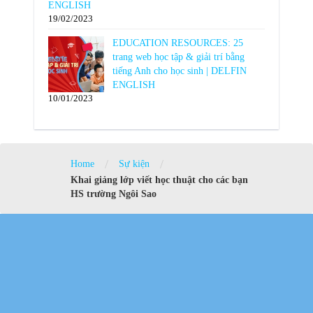
ENGLISH
19/02/2023
EDUCATION RESOURCES: 25
trang web học tập & giải trí bằng
tiếng Anh cho học sinh | DELFIN
ENGLISH
10/01/2023
/
/
Home
Sự kiện
Khai giảng lớp viết học thuật cho các bạn
HS trường Ngôi Sao