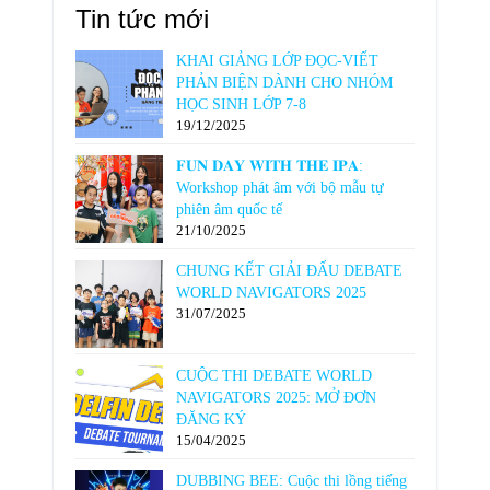
Tin tức mới
KHAI GIẢNG LỚP ĐỌC-VIẾT
PHẢN BIỆN DÀNH CHO NHÓM
HỌC SINH LỚP 7-8
19/12/2025
𝐅𝐔𝐍 𝐃𝐀𝐘 𝐖𝐈𝐓𝐇 𝐓𝐇𝐄 𝐈𝐏𝐀:
Workshop phát âm với bộ mẫu tự
phiên âm quốc tế
21/10/2025
CHUNG KẾT GIẢI ĐẤU DEBATE
WORLD NAVIGATORS 2025
31/07/2025
CUỘC THI DEBATE WORLD
NAVIGATORS 2025: MỞ ĐƠN
ĐĂNG KÝ
15/04/2025
DUBBING BEE: Cuộc thi lồng tiếng